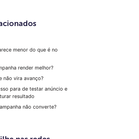
lacionados
arece menor do que é no
mpanha render melhor?
e não vira avanço?
sso para de testar anúncio e
turar resultado
campanha não converte?