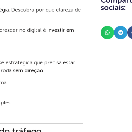
Comparti
sociais:
tégia. Descubra por que clareza de
rescer no digital é
investir em
e estratégica que precisa estar
s roda
sem direção
.
ema.
ples:
 do tráfego