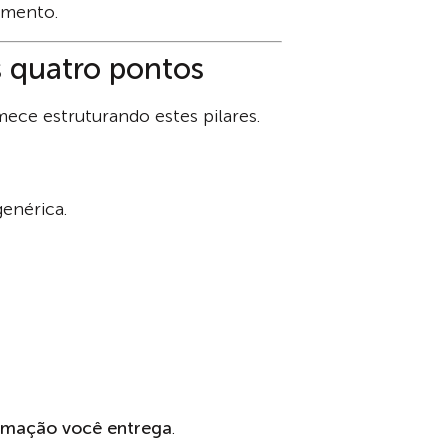
imento.
s quatro pontos
mece estruturando estes pilares.
enérica.
ormação você entrega
.