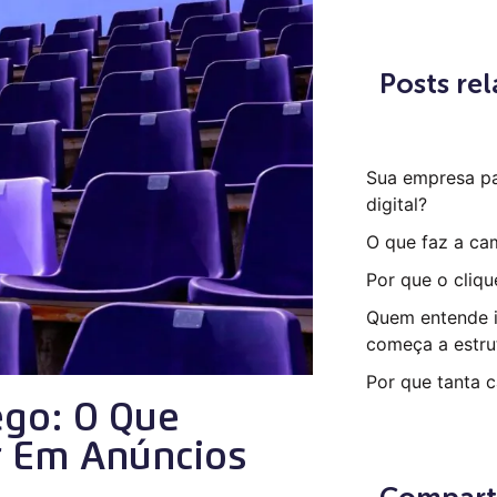
Posts re
Sua empresa p
digital?
O que faz a ca
Por que o cliqu
Quem entende i
começa a estru
Por que tanta 
ego: O Que
r Em Anúncios