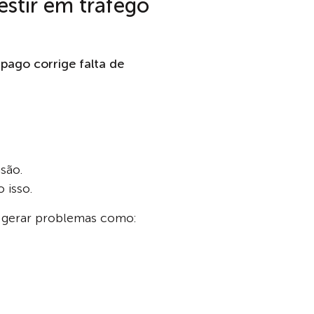
stir em tráfego
 pago corrige falta de
são.
 isso.
a gerar problemas como: