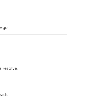
fego.
ê resolve.
eads