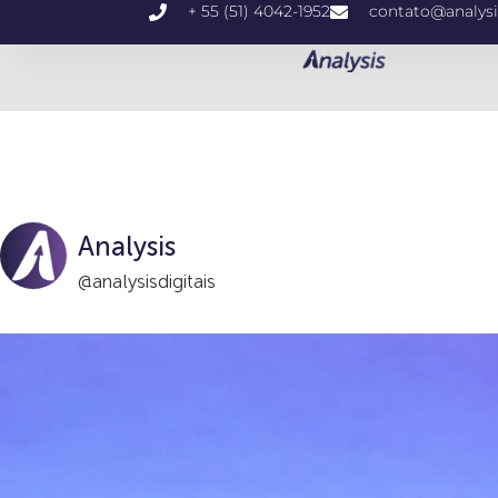
+ 55 (51) 4042-1952
contato@analysi
Analysis
@analysisdigitais