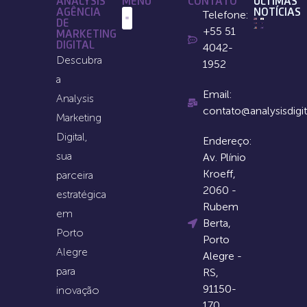
ANALYSIS
MENU
CONTATO
ÚLTIMAS
AGÊNCIA
NOTÍCIAS
Telefone:
DE
+55 51
MARKETING
Quem Somos
DIGITAL
4042-
Descubra
1952
a
Email:
Analysis
contato@analysisdigi
Marketing
Digital,
Endereço:
sua
Av. Plínio
Kroeff,
parceira
2060 -
estratégica
Rubem
em
Berta,
Porto
Porto
Alegre
Alegre -
para
RS,
91150-
inovação
170