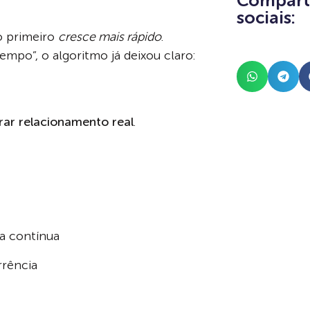
Comparti
sociais:
 primeiro
cresce mais rápido
.
mpo”, o algoritmo já deixou claro:
rar relacionamento real
.
ma contínua
rrência