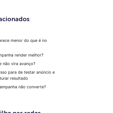
lacionados
arece menor do que é no
mpanha render melhor?
e não vira avanço?
sso para de testar anúncio e
turar resultado
campanha não converte?