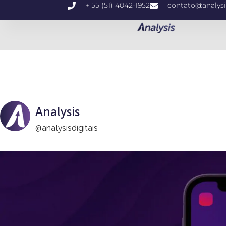
+ 55 (51) 4042-1952
contato@analysi
Analysis
@analysisdigitais