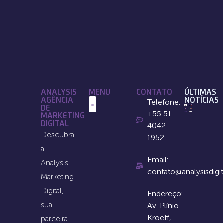
ANALYSIS
MENU
CONTATO
ÚLTIMAS
AGÊNCIA
NOTÍCIAS
Telefone:
DE
+55 51
MARKETING
Quem Somos
DIGITAL
4042-
Descubra
1952
a
Email:
Analysis
contato@analysisdigi
Marketing
Digital,
Endereço:
sua
Av. Plínio
Kroeff,
parceira