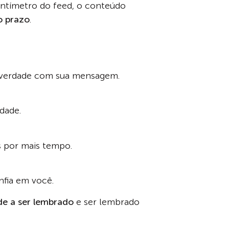
tímetro do feed, o conteúdo
o prazo
.
e verdade com sua mensagem.
dade.
 por mais tempo.
nfia em você.
e a ser lembrado
e ser lembrado