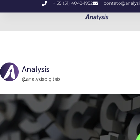
+ 55 (51) 4042-1952
contato@analysi
Analysis
@analysisdigitais