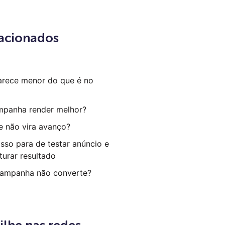
lacionados
arece menor do que é no
mpanha render melhor?
e não vira avanço?
sso para de testar anúncio e
turar resultado
campanha não converte?