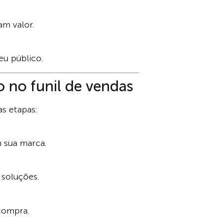
am valor.
eu público.
 no funil de vendas
s etapas:
 sua marca.
soluções.
compra.